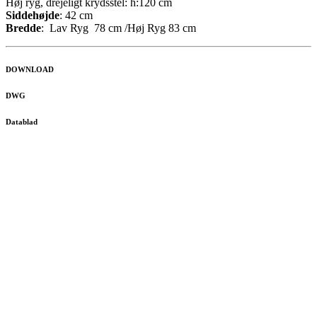
Høj ryg, drejeligt krydsstel: h:120 cm
Siddehøjde
: 42 cm
Bredde
: Lav Ryg 78 cm /Høj Ryg 83 cm
DOWNLOAD
DWG
Datablad