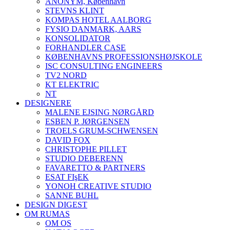
ANONYM, København
STEVNS KLINT
KOMPAS HOTEL AALBORG
FYSIO DANMARK, AARS
KONSOLIDATOR
FORHANDLER CASE
KØBENHAVNS PROFESSIONSHØJSKOLE
ISC CONSULTING ENGINEERS
TV2 NORD
KT ELEKTRIC
NT
DESIGNERE
MALENE EJSING NØRGÅRD
ESBEN P. JØRGENSEN
TROELS GRUM-SCHWENSEN
DAVID FOX
CHRISTOPHE PILLET
STUDIO DEBERENN
FAVARETTO & PARTNERS
ESAT FIşEK
YONOH CREATIVE STUDIO
SANNE BUHL
DESIGN DIGEST
OM RUMAS
OM OS