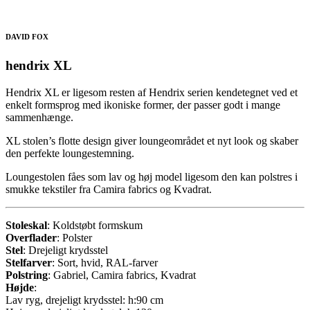
DAVID FOX
hendrix XL
Hendrix XL er ligesom resten af Hendrix serien kendetegnet ved et
enkelt formsprog med ikoniske former, der passer godt i mange
sammenhænge.
XL stolen’s flotte design giver loungeområdet et nyt look og skaber
den perfekte loungestemning.
Loungestolen fåes som lav og høj model ligesom den kan polstres i
smukke tekstiler fra Camira fabrics og Kvadrat.
Stoleskal
: Koldstøbt formskum
Overflader
: Polster
Stel
: Drejeligt krydsstel
Stelfarver
: Sort, hvid, RAL-farver
Polstring
: Gabriel, Camira fabrics, Kvadrat
Højde
:
Lav ryg, drejeligt krydsstel: h:90 cm