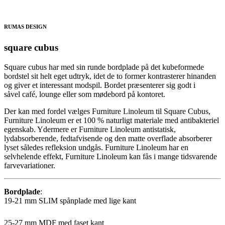
RUMAS DESIGN
square cubus
Square cubus har med sin runde bordplade på det kubeformede
bordstel sit helt eget udtryk, idet de to former kontrasterer hinanden
og giver et interessant modspil. Bordet præsenterer sig godt i
såvel café, lounge eller som mødebord på kontoret.
Der kan med fordel vælges Furniture Linoleum til Square Cubus,
Furniture Linoleum er et 100 % naturligt materiale med antibakteriel
egenskab. Ydermere er Furniture Linoleum antistatisk,
lydabsorberende, fedtafvisende og den matte overflade absorberer
lyset således refleksion undgås. Furniture Linoleum har en
selvhelende effekt, Furniture Linoleum kan fås i mange tidsvarende
farvevariationer.
Bordplade
:
19-21 mm SLIM spånplade med lige kant
25-27 mm MDF med faset kant