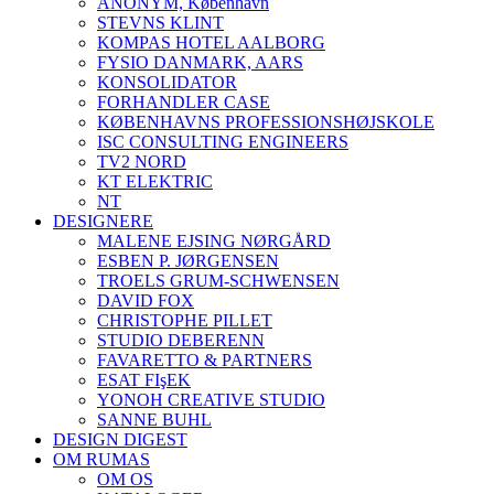
ANONYM, København
STEVNS KLINT
KOMPAS HOTEL AALBORG
FYSIO DANMARK, AARS
KONSOLIDATOR
FORHANDLER CASE
KØBENHAVNS PROFESSIONSHØJSKOLE
ISC CONSULTING ENGINEERS
TV2 NORD
KT ELEKTRIC
NT
DESIGNERE
MALENE EJSING NØRGÅRD
ESBEN P. JØRGENSEN
TROELS GRUM-SCHWENSEN
DAVID FOX
CHRISTOPHE PILLET
STUDIO DEBERENN
FAVARETTO & PARTNERS
ESAT FIşEK
YONOH CREATIVE STUDIO
SANNE BUHL
DESIGN DIGEST
OM RUMAS
OM OS