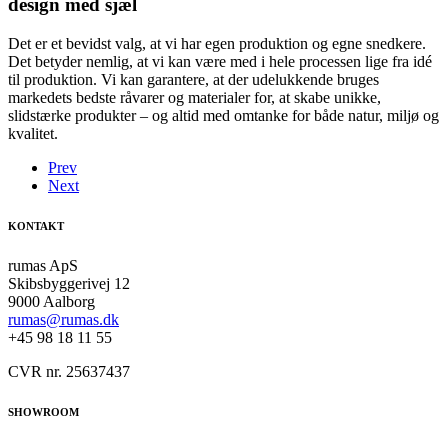
design med sjæl
Det er et bevidst valg, at vi har egen produktion og egne snedkere.
Det betyder nemlig, at vi kan være med i hele processen lige fra idé
til produktion. Vi kan garantere, at der udelukkende bruges
markedets bedste råvarer og materialer for, at skabe unikke,
slidstærke produkter – og altid med omtanke for både natur, miljø og
kvalitet.
Prev
Next
KONTAKT
rumas ApS
Skibsbyggerivej 12
9000 Aalborg
rumas@rumas.dk
+45 98 18 11 55
CVR nr. 25637437
SHOWROOM